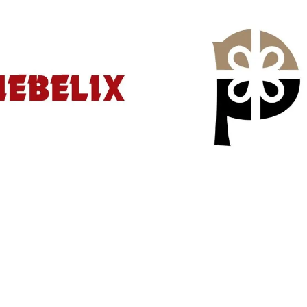
Изработка и SEO
оптимизация на
Mebelix.eu