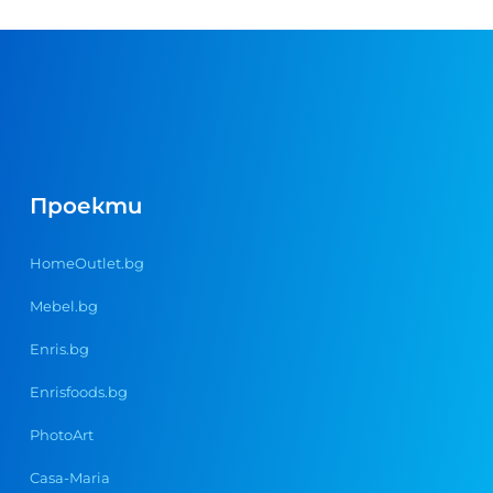
Проекти
HomeOutlet.bg
Mebel.bg
Enris.bg
Enrisfoods.bg
PhotoArt
Casa-Maria