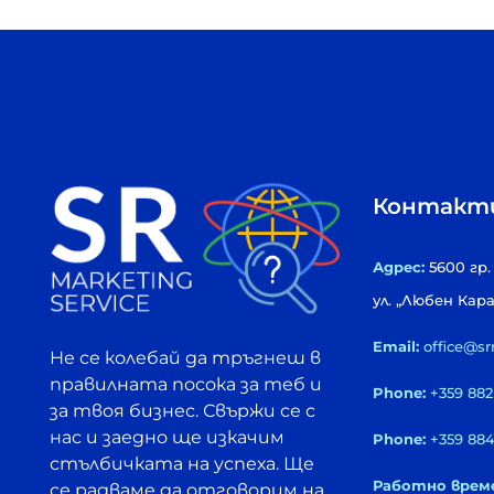
Контакт
Адрес:
5600 гр.
ул. „Любен Кар
Email:
office@s
Не се колебай да тръгнеш в
правилната посока за теб и
Phone:
+359 882
за твоя бизнес. Свържи се с
нас и заедно ще изкачим
Phone:
+359 884
стълбичката на успеха. Ще
Работно време
се радваме да отговорим на