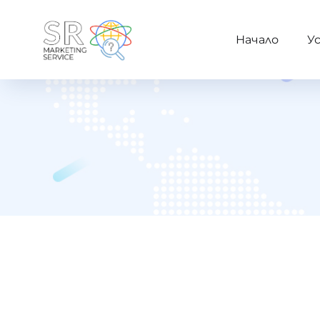
Начало
У