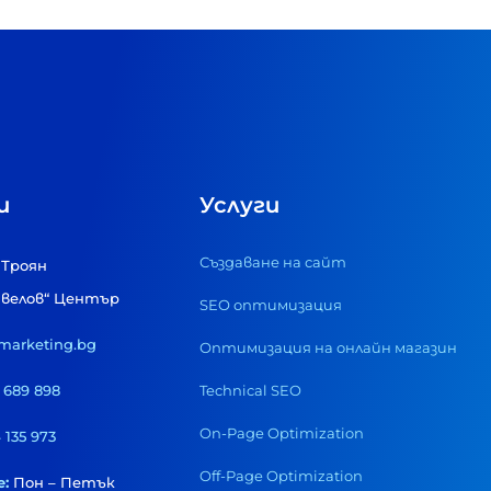
и
Услуги
Създаване на сайт
 Троян
авелов“ Център
SEO оптимизация
rmarketing.bg
Оптимизация на онлайн магазин
 689 898
Technical SEO
On-Page Optimization
 135 973
Off-Page Optimization
:
Пон – Петък