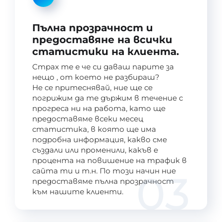
Пълна прозрачност и
предоставяне на всички
статистики на клиента.
Страх те е че си даваш парите за
нещо , от което не разбираш?
Не се притеснявай, ние ще се
погрижим да те държим в течение с
прогреса ни на работа, като ще
предоставяме всеки месец
статистика, в която ще има
подробна информация, какво сме
създали или променили, какъв е
процента на повишение на трафик в
сайта ти и т.н. По този начин ние
03
предоставяме пълна прозрачност
към нашите клиенти.