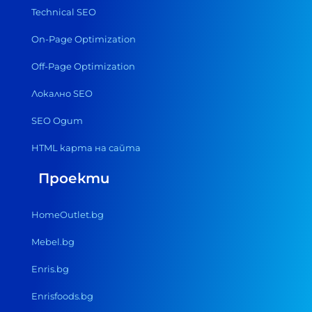
Technical SEO
On-Page Optimization
Off-Page Optimization
Локално SEO
SEO Одит
HTML карта на сайта
Проекти
HomeOutlet.bg
Mebel.bg
Enris.bg
Enrisfoods.bg