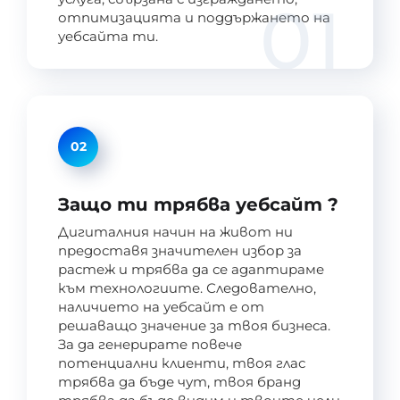
01
отпимизацията и поддържането на
уебсайта ти.
02
Защо ти трябва уебсайт ?
Дигиталния начин на живот ни
предоставя значителен избор за
растеж и трябва да се адаптираме
към технологиите. Следователно,
наличието на уебсайт е от
решаващо значение за твоя бизнеса.
За да генерирате повече
потенциални клиенти, твоя глас
трябва да бъде чут, твоя бранд