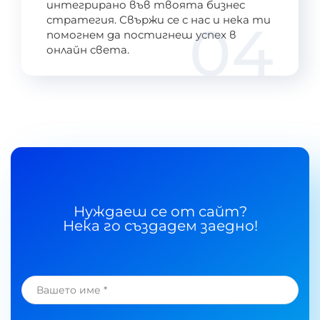
интегрирано във твоята бизнес
стратегия. Свържи се с нас и нека ти
04
помогнем да постигнеш успех в
онлайн света.
Нуждаеш се от сайт?
Нека го създадем заедно!