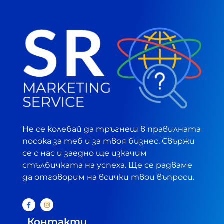
Не се колебай да тръгнеш в правилната
посока за теб и за твоя бизнес. Свържи
се с нас и заедно ще изкачим
стълбичката на успеха. Ще се радваме
да отговорим на всички твои въпроси.
Контакти