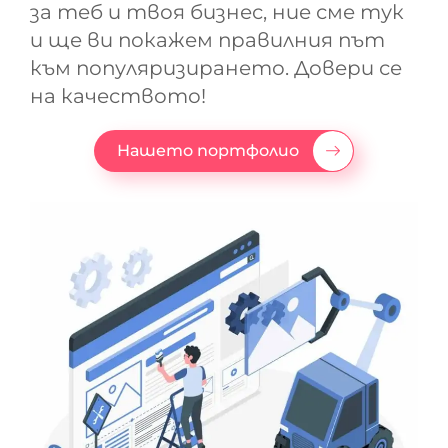
за теб и твоя бизнес, ние сме тук
и ще ви покажем правилния път
към популяризирането. Довери се
на качеството!
Нашето портфолио