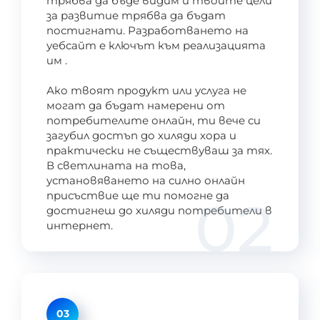
трябва да бъде видим и твоите цели
за развитие трябва да бъдат
постигнати. Разработването на
уебсайт е ключът към реализацията
им .
Ако твоят продукт или услуга не
могат да бъдат намерени от
потребителите онлайн, ти вече си
загубил достъп до хиляди хора и
практически не съществуваш за тях.
В светлината на това,
установяването на силно онлайн
присъствие ще ти помогне да
02
достигнеш до хиляди потребители в
интернет.
03