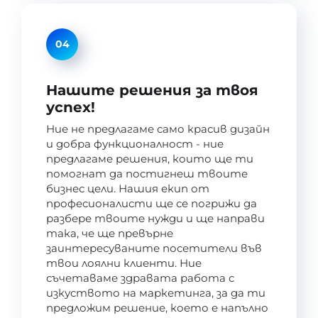
04
Нашите решения за твоя
успех!
Ние не предлагаме само красив дизайн
и добра функционалност - ние
предлагаме решения, които ще ти
помогнат да постигнеш твоите
бизнес цели. Нашия екип от
професионалисти ще се погрижи да
разбере твоите нужди и ще направи
така, че ще превърне
заинтересуваните посетители във
твои лоялни клиенти. Ние
съчетаваме здравата работа с
изкуството на маркетинга, за да ти
предложим решение, което е напълно