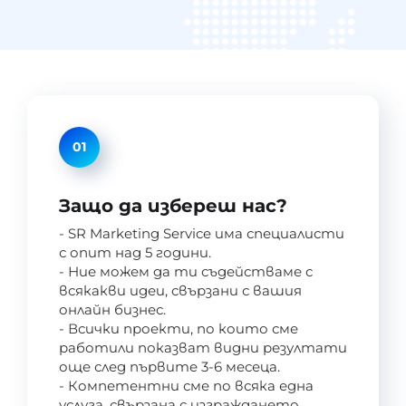
01
Защо да избереш нас?
- SR Marketing Service има специалисти
с опит над 5 години.
- Ние можем да ти съдействаме с
всякакви идеи, свързани с вашия
онлайн бизнес.
- Всички проекти, по които сме
работили показват видни резултати
още след първите 3-6 месеца.
- Компетентни сме по всяка една
услуга, свързана с изграждането,